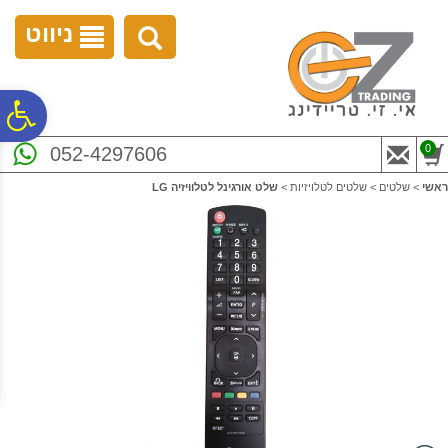
לתפריט
לתוכן
לתפריט
אתר
המרכזי
נגישות
ניווט
פ
0
052-4297606
סר
ראשי
>
שלטים
>
שלטים לטלויזיות
>
שלט אורגינל לטלוויזיה LG
נג