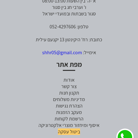
א'-ה' בין השעות 08:00-13:00
ו' וערבי חג בין סגור
סגור בשבתות ובמועדי ישראל
טלפון: 052-4297606
כתובת: רח' היקינטון 13 יקנעם עילית
אימייל:
shhr05@gmail.com
מפת אתר
אודות
צור קשר
תקנון חנות
מדיניות משלוחים
הצהרת נגישות
מעקב הזמנות
הרשמת לקוחות
איסוף ומיחזור מוצרי אלקטרוניקה
ביטול עסקה