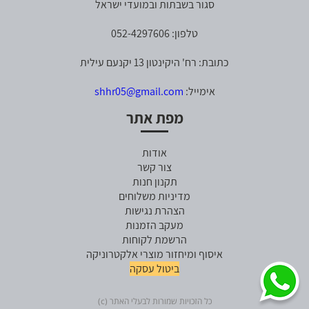
סגור בשבתות ובמועדי ישראל
טלפון: 052-4297606
כתובת: רח' היקינטון 13 יקנעם עילית
אימייל:
shhr05@gmail.com
מפת אתר
אודות
צור קשר
תקנון חנות
מדיניות משלוחים
הצהרת נגישות
מעקב הזמנות
הרשמת לקוחות
איסוף ומיחזור מוצרי אלקטרוניקה
ביטול עסקה
כל הזכויות שמורות לבעלי האתר (c)