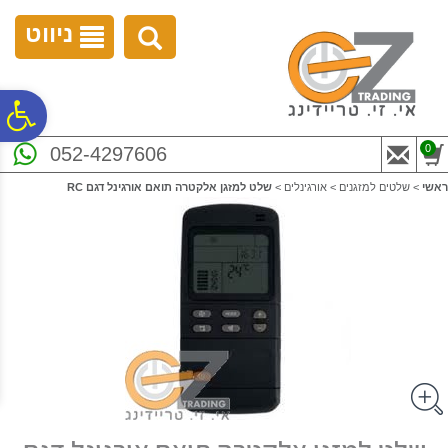
לתפריט
לתוכן
לתפריט
אתר
המרכזי
נגישות
ניווט
פ
0
052-4297606
סר
ראשי
>
שלטים למזגנים
>
אורגינלים
>
שלט למזגן אלקטרה תואם אורגינל דגם RC
נג