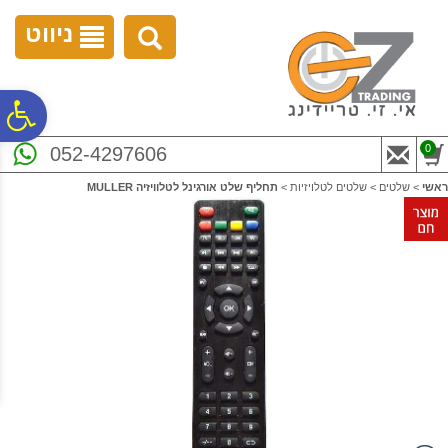
לתפריט
לתוכן
לתפריט
אתר
המרכזי
נגישות
ניווט
פ
0
052-4297606
סר
ראשי
>
שלטים
>
שלטים לטלויזיות
>
תחליף שלט אורגינל לטלוויזיה MULLER
נג