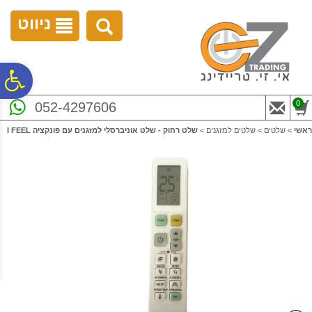
לתפריט
לתוכן
לתפריט
אתר
המרכזי
נגישות
ניווט
פ
0
052-4297606
סר
ראשי
>
שלטים
>
שלטים למזגנים
>
שלט רחוק - שלט אוניברסלי למזגנים עם פונקציה I FEEL
נג