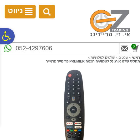
לתפריט
לתוכן
לתפריט
אתר
המרכזי
נגישות
ניווט
פ
0
052-4297606
סר
ראשי
>
שלטים
>
שלטים לטלויזיות
>
תחליף שלט אורגינל לטלוויזיה חכמה PREMIER פרימייר פרמייר
נג