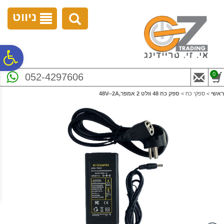
לתפריט
לתוכן
לתפריט
אתר
המרכזי
נגישות
ניווט
פ
0
052-4297606
סר
ראשי
>
ספקי כח
>
ספק כח 48 וולט 2 אמפר,48V--2A
נג