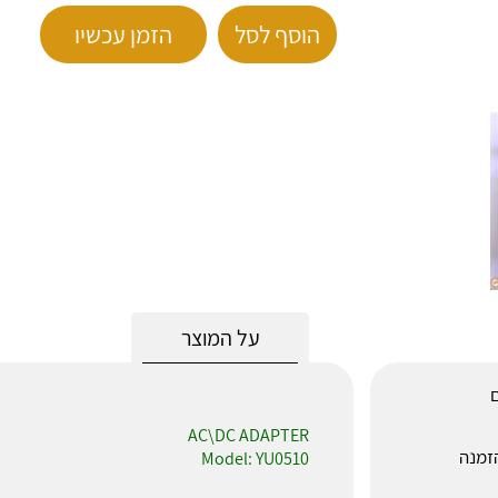
הוסף לסל
הזמן עכשיו
על המוצר
ם
AC\DC ADAPTER
חר ההזמנה
Model: YU0510