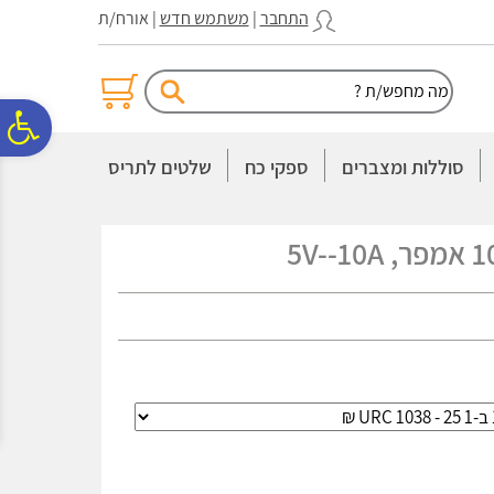
לתפריט
לתוכן
לתפריט
התחבר
|
משתמש חדש
| אורח/ת
אתר
המרכזי
נגישות
פ
סוללות ומצברים
ספקי כח
שלטים לתריס
סר
נג