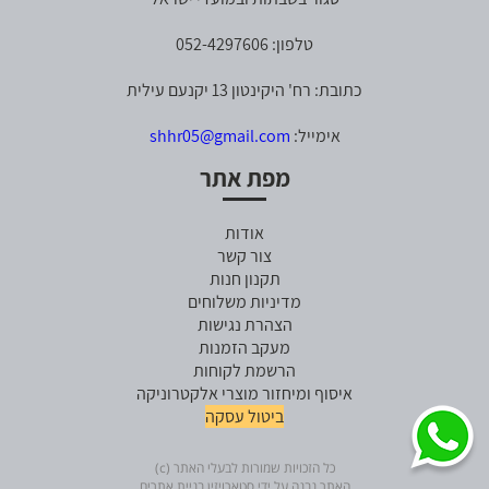
טלפון: 052-4297606
כתובת: רח' היקינטון 13 יקנעם עילית
אימייל:
shhr05@gmail.com
מפת אתר
אודות
צור קשר
תקנון חנות
מדיניות משלוחים
הצהרת נגישות
מעקב הזמנות
הרשמת לקוחות
איסוף ומיחזור מוצרי אלקטרוניקה
ביטול עסקה
כל הזכויות שמורות לבעלי האתר (c)
האתר נבנה על ידי סטארויזין בניית אתרים