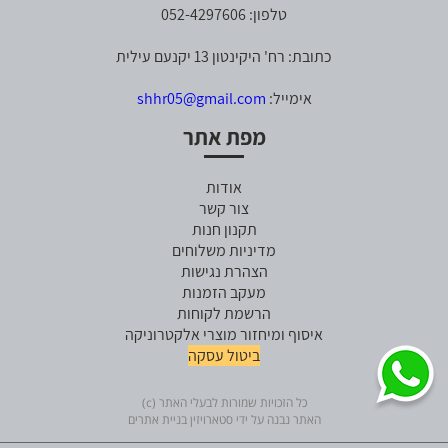
טלפון: 052-4297606
כתובת: רח' היקינטון 13 יקנעם עילית
אימייל:
shhr05@gmail.com
מפת אתר
אודות
צור קשר
תקנון חנות
מדיניות משלוחים
הצהרת נגישות
מעקב הזמנות
הרשמת לקוחות
איסוף ומיחזור מוצרי אלקטרוניקה
ביטול עסקה
כל הזכויות שמורות לבעלי האתר (c)
האתר נבנה על ידי סטארויזין בניית אתרים