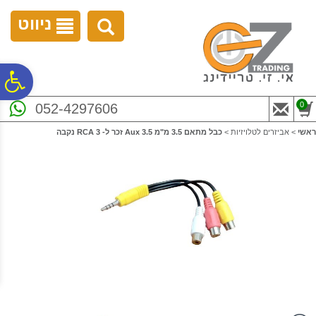
לתפריט
לתוכן
לתפריט
אתר
המרכזי
נגישות
ניווט
פ
0
052-4297606
סר
ראשי
>
אביזרים לטלויזיות
>
כבל מתאם 3.5 מ"מ 3.5 Aux זכר ל- 3 RCA נקבה
נג