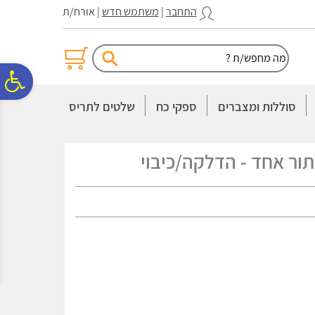
לתפריט
לתוכן
לתפריט
התחבר
|
משתמש חדש
| אורח/ת
אתר
המרכזי
נגישות
פ
סוללות ומצברים
ספקי כח
שלטים לתריס
סר
ור אחד - הדלקה/כיבוי
נג