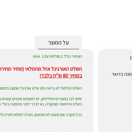
על המוצר
המחיר כולל 2 סוללות AAA 1.5V
ם
השלט האורגינל אזל מהמלאי (מחיר מחירון 120 ש''ח)
לאחר הזמנה בדואר
במחיר 80 ש''ח בלבד!
השלט החלופי לא נראה כמו שלט אורגינל שמוצג בתמונ
בשלט איזהשהי פונקציה, נא לברר לפני ההזמנה בטל' 052-4297606
בכל מקרה אם משהו לא מתאים, תוכלו לשלוח חזרה ולק