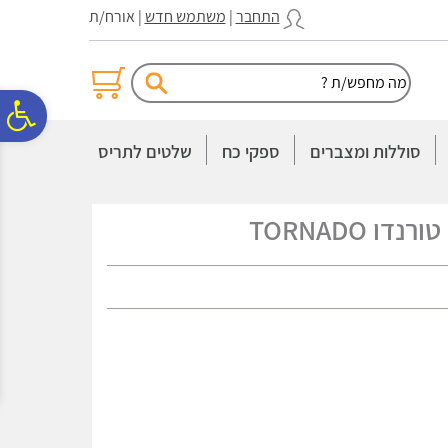
לתפריט
לתוכן
לתפריט
התחבר
|
משתמש חדש
| אורח/ת
אתר
המרכזי
נגישות
פ
סוללות ומצברים
ספקי כח
שלטים לתריס
סר
ו TORNADO
נג