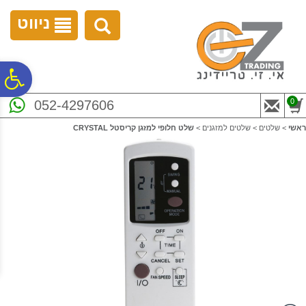
לתפריט
לתוכן
לתפריט
אתר
המרכזי
נגישות
ניווט
פ
0
052-4297606
סר
ראשי
>
שלטים
>
שלטים למזגנים
>
שלט חלופי למזגן קריסטל CRYSTAL
נג