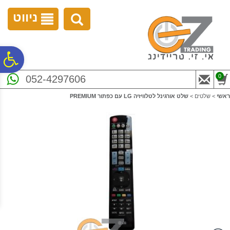
לתפריט
לתוכן
לתפריט
אתר
המרכזי
נגישות
ניווט
פ
0
052-4297606
סר
ראשי
>
שלטים
>
שלט אורגינל לטלוויזיה LG עם כפתור PREMIUM
נג