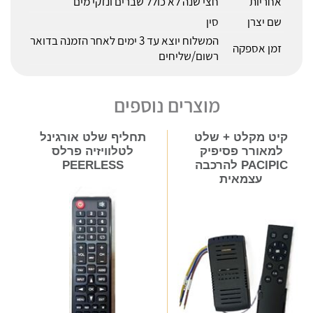
אחריות
חצי שנה לא כולל שברים ונזקי מים
שם יצרן
סין
המשלוח יוצא עד 3 ימים לאחר הזמנה בדואר
זמן אספקה
רשום/שליחים
מוצרים נוספים
קיט מקלט + שלט
תחליף שלט אורגינל
למאורר פסיפיק
לטלוויזיה פרלס
PACIPIC להרכבה
PEERLESS
עצמאית