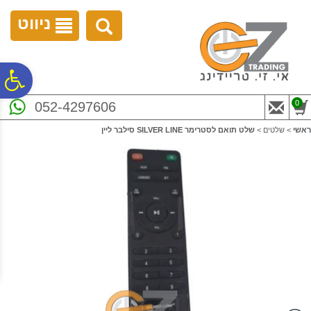
לתפריט
לתוכן
לתפריט
אתר
המרכזי
נגישות
ניווט
פ
0
052-4297606
סר
ראשי
>
שלטים
>
שלט תואם לסטרימר SILVER LINE סילבר ליין
נג