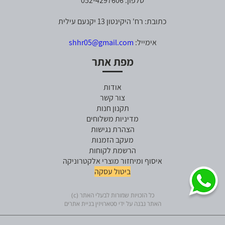
טלפון: 052-4297606
כתובת: רח' היקינטון 13 יקנעם עילית
אימייל:
shhr05@gmail.com
מפת אתר
אודות
צור קשר
תקנון חנות
מדיניות משלוחים
הצהרת נגישות
מעקב הזמנות
הרשמת לקוחות
איסוף ומיחזור מוצרי אלקטרוניקה
ביטול עסקה
כל הזכויות שמורות לבעלי האתר (c)
האתר נבנה על ידי סטארויזין בניית אתרים