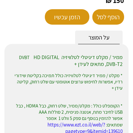
150 ₪
הוסף לסל
הזמן עכשיו
על המוצר
ממיר / מקלט דיגיטלי לטלוויזיה
HD DIGITAL
DVBT
DVB-T2, מתאים לעידן +
* מקלט / ממיר דיגיטלי לטלוויזיה כולל תמיכה בקליטת שידורי
רדיו, אפשרות לחיפוש ערוצים אוטומטי עם שלט רחוק, קליטה
עידן +
* הקומפלט כולל : מקלט/ממיר, שלט רחוק, כבל HDMA , כבל
USB לחיבר מתח, אנטנה פנימית, 2 סוללות AAA
אפשר להזמין בנוסף גם ספק 5 וולט 1 אמפר
https://www.ezt.co.il/web/?
שמתאים:
pagetype=9&itemid=139610