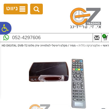
לתפריט
לתוכן
לתפריט
אתר
המרכזי
נגישות
ניווט
פ
0
052-4297606
סר
ראשי
>
אלקטרוניקה כללית
>
ממיר / מקלט דיגיטלי לטלוויזיה עידן פלוס HD DIGITAL DVB-T2
נג