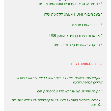
* לממיר יש סריקת ערוצים אוטומטית וידנית
* בעל חיבורי HDMI ו- USB לקליטת עידן +
* דף הוראות באנגלית
* אפשרות נגינת קבצים מאחסון USB
* התקנה ראשונית קלה וידידותית
התמונה להמחשה בלבד!
* זמן משלוח: המשלוח יוצא עד 3 ימים לאחר ההזמנה בדואר רשום או
שליחים לבחירת המזמין
* תקופת אחריות: חצי שנה לא כולל שברים ונזקי מים
* אחריות: האחריות ניתנת על ידי זיגדון אלקטרוניקה ולא כוללת משלוחים
הלך ושוב