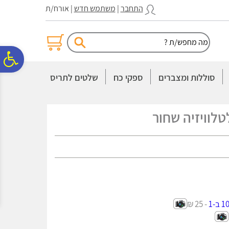
לתפריט
לתוכן
לתפריט
התחבר
|
משתמש חדש
| אורח/ת
אתר
המרכזי
נגישות
פ
סוללות ומצברים
ספקי כח
שלטים לתריס
סר
לוויזיה שחור
נג
- 25 ₪