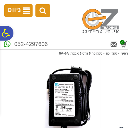
לתפריט
לתוכן
לתפריט
אתר
המרכזי
נגישות
ניווט
פ
0
052-4297606
סר
ראשי
>
ספקי כח
>
ספק כח 5 וולט 6 אמפר, 5V--6A
נג