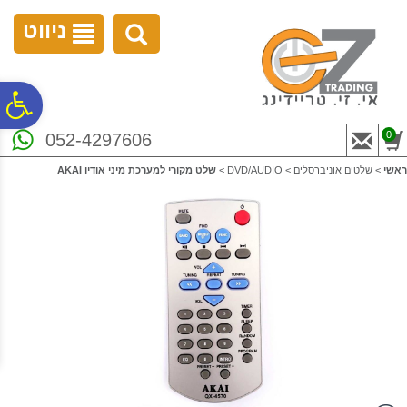
לתפריט
לתוכן
לתפריט
אתר
המרכזי
נגישות
ניווט
פ
0
052-4297606
סר
ראשי
>
שלטים אוניברסלים
>
DVD/AUDIO
>
שלט מקורי למערכת מיני אודיו AKAI
נג