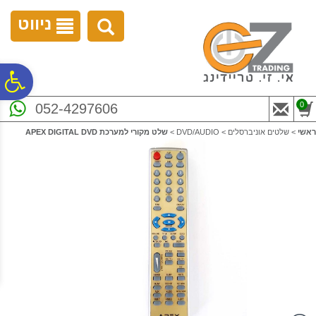
לתפריט
לתוכן
לתפריט
אתר
המרכזי
נגישות
ניווט
פ
0
052-4297606
סר
ראשי
>
שלטים אוניברסלים
>
DVD/AUDIO
>
שלט מקורי למערכת APEX DIGITAL DVD
נג