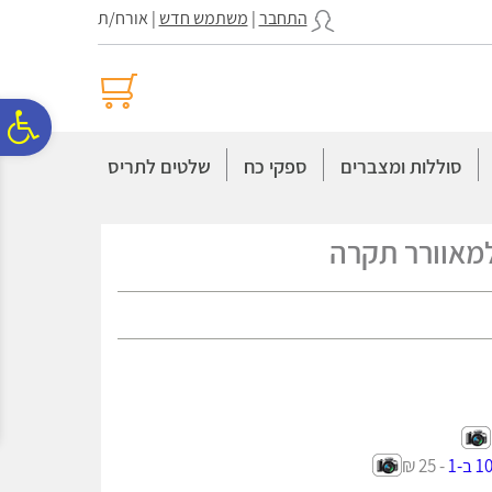
לתפריט
לתוכן
לתפריט
התחבר
|
משתמש חדש
| אורח/ת
אתר
המרכזי
נגישות
פ
סוללות ומצברים
ספקי כח
שלטים לתריס
סר
מאוורר תקרה
נג
- 25 ₪