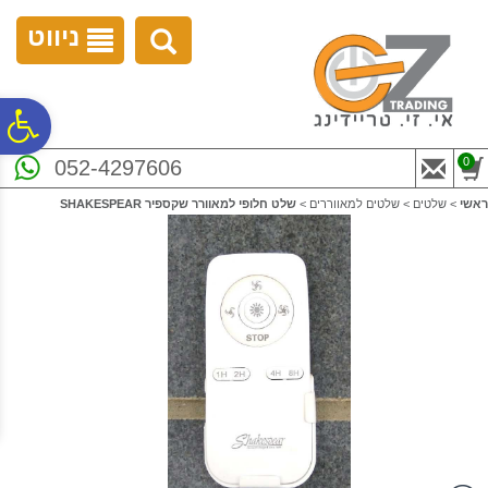
לתפריט
לתוכן
לתפריט
אתר
המרכזי
נגישות
ניווט
פ
0
052-4297606
סר
ראשי
>
שלטים
>
שלטים למאווררים
>
שלט חלופי למאוורר שקספיר SHAKESPEAR
נג