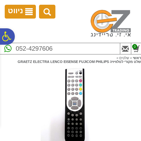
לתפריט
לתוכן
לתפריט
אתר
המרכזי
נגישות
ניווט
פ
0
052-4297606
סר
ראשי
>
שלטים
>
שלט מקורי לטלוויזיה GRAETZ ELECTRA LENCO EISENSE FUJICOM PHILIPS
נג