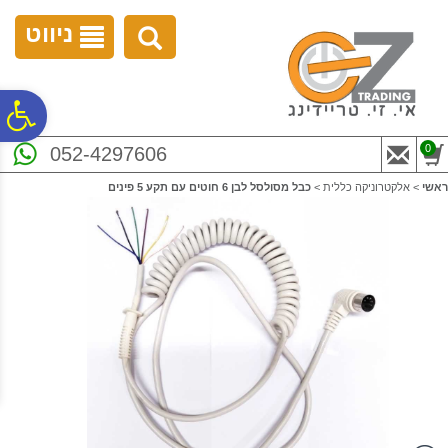
לתפריט
לתוכן
לתפריט
אתר
המרכזי
נגישות
ניווט
פ
0
052-4297606
סר
ראשי
>
אלקטרוניקה כללית
>
כבל מסולסל לבן 6 חוטים עם תקע 5 פינים
נג