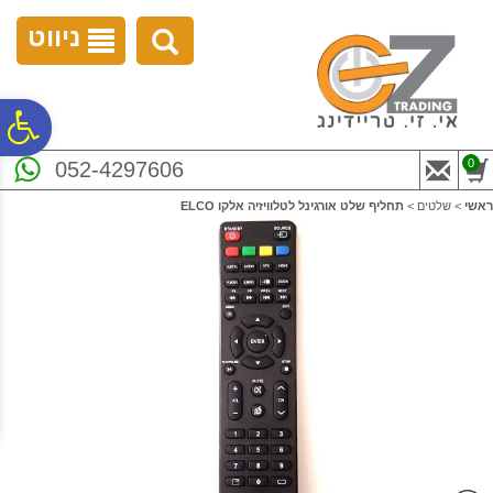
לתפריט
לתוכן
לתפריט
אתר
המרכזי
נגישות
ניווט
פ
0
052-4297606
סר
ראשי
>
שלטים
>
תחליף שלט אורגינל לטלוויזיה אלקו ELCO
נג