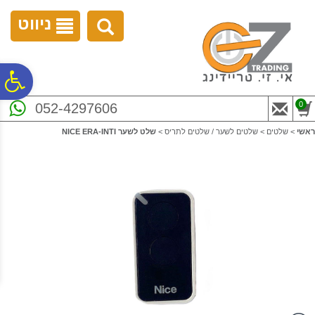
לתפריט
לתוכן
לתפריט
אתר
המרכזי
נגישות
ניווט
פ
0
052-4297606
סר
ראשי
>
שלטים
>
שלטים לשער / שלטים לתריס
>
שלט לשער NICE ERA-INTI
נג