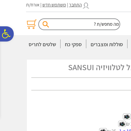
לתפריט
לתוכן
לתפריט
התחבר
|
משתמש חדש
| אורח/ת
אתר
המרכזי
נגישות
פ
סוללות ומצברים
ספקי כח
שלטים לתריס
סר
וויזיה SANSUI
נג