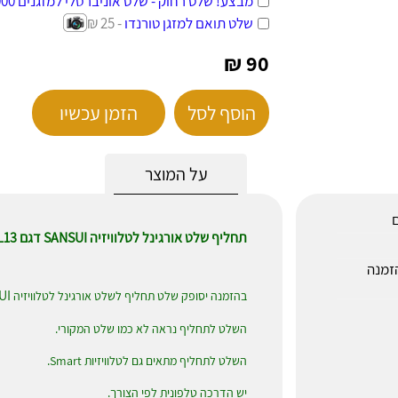
מבצע! שלט רחוק - שלט אוניברסלי למזגנים 1000 ב-1
שלט תואם למזגן טורנדו
- 25 ₪
90 ₪
הוסף לסל
הזמן עכשיו
על המוצר
ם
תחליף שלט אורגינל לטלוויזיה SANSUI דגם BGL13
חר ההזמנה
UI
בהזמנה יסופק שלט תחליף לשלט אורגינל לטלוויזיה
השלט לתחליף נראה לא כמו שלט המקורי.
השלט לתחליף מתאים גם לטלוויזיות Smart.
יש הדרכה טלפונית לפי הצורך.