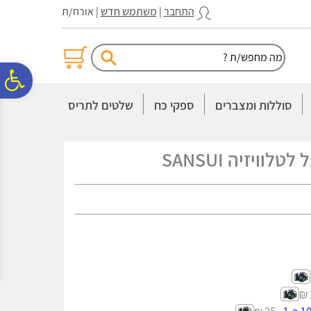
לתפריט
לתוכן
לתפריט
התחבר
|
משתמש חדש
| אורח/ת
אתר
המרכזי
נגישות
פ
סוללות ומצברים
ספקי כח
שלטים לתריס
סר
וויזיה SANSUI
נג