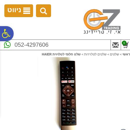
לתפריט
לתוכן
לתפריט
אתר
המרכזי
נגישות
ניווט
פ
0
052-4297606
סר
ראשי
>
שלטים
>
שלטים לטלויזיות
>
שלט חלופי לטלויזית HAIER
נג