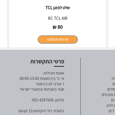
שלט למזגן TCL
RC TCL AIR
₪
80
פרטי התקשרות
שעות פעילות:
ה
א'-ה' בין השעות 08:00-13:00
ם
ו' וערבי חג בין סגור
סלים
סגור בשבתות ובמועדי ישראל
 וחכמים
ים
טלפון: 052-4297606
ווין
רים
כתובת: רח' היקינטון 13 יקנעם