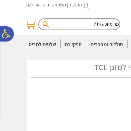
לתפריט
לתוכן
לתפריט
התחבר
|
משתמש חדש
| אורח/ת
אתר
המרכזי
נגישות
פ
סוללות ומצברים
ספקי כח
שלטים לתריס
סר
מזגן TCL
נג