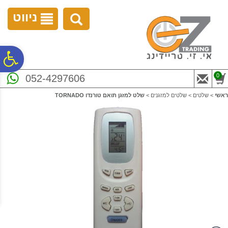
לתפריט
לתוכן
לתפריט
אתר
המרכזי
נגישות
ניווט
פ
0
052-4297606
סר
ראשי
>
שלטים
>
שלטים למזגנים
>
שלט למזגן תואם טורנדו TORNADO
נג