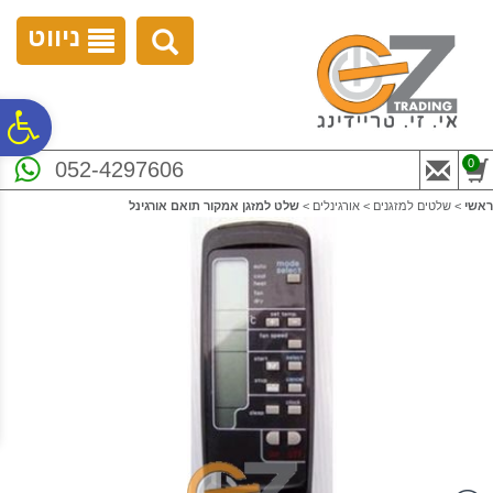
לתפריט
לתוכן
לתפריט
אתר
המרכזי
נגישות
ניווט
פ
0
052-4297606
סר
ראשי
>
שלטים למזגנים
>
אורגינלים
>
שלט למזגן אמקור תואם אורגינל
נג