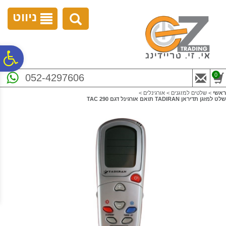
לתפריט
לתוכן
לתפריט
אתר
המרכזי
נגישות
ניווט
פ
0
052-4297606
סר
ראשי
>
שלטים למזגנים
>
אורגינלים
>
שלט למזגן תדיראן TADIRAN תואם אורגינל דגם TAC 290
נג