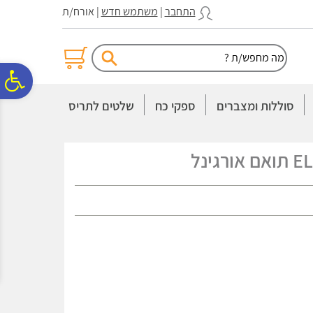
לתפריט
לתוכן
לתפריט
התחבר
|
משתמש חדש
| אורח/ת
אתר
המרכזי
נגישות
פ
סוללות ומצברים
ספקי כח
שלטים לתריס
סר
נג