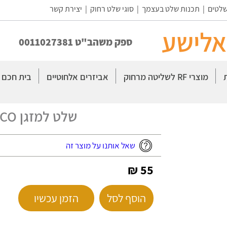
שלטים
|
תכנות שלט בעצמך
|
סוגי שלט רחוק
|
יצירת קשר
אלישע
ספק משהב"ט 0011027381
מוצרי RF לשליטה מרחוק
אביזרים אלחוטיים
בית חכם
שלט למזגן ELCO תואם אורגינל
שאל אותנו על מוצר זה
55 ₪
הוסף לסל
הזמן עכשיו