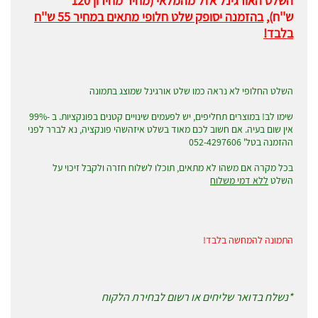
השלט האורגינל אזל מהמלאי (מחיר מחירון 120
ש''ח),
בהזמנה יסופק שלט חלופי מתאים במחיר 55 ש''ח
בלבד!
השלט החלופי לא נראה כמו שלט אורגינל שמוצג בתמונה
שימו לב! במוצרים תחליפים, יש לפעמים שינויים קטנים בפונקציות. ב -99%
אין שום בעיה. אם חשוב לכם מאוד בשלט איזהשהי פונקציה, נא לברר לפני
ההזמנה בטל' 052-4297606
בכל מקרה אם משהו לא מתאים, תוכלו לשלוח חזרה ולקבל זיכוי על
השלט
ללא דמי משלוח
התמונה להמחשה בלבד!
*נשלח בדואר שליחים או רשום לבחירת הלקוח