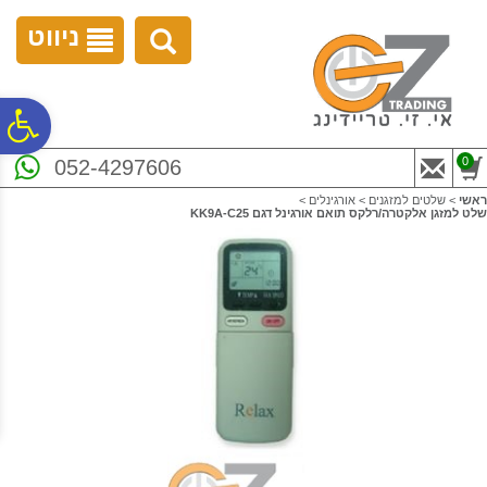
לתפריט
לתוכן
לתפריט
אתר
המרכזי
נגישות
ניווט
פ
0
052-4297606
סר
ראשי
>
שלטים למזגנים
>
אורגינלים
>
שלט למזגן אלקטרה/רלקס תואם אורגינל דגם KK9A-C25
נג