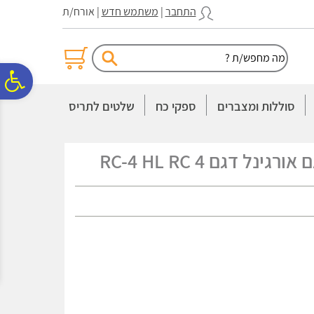
לתפריט
לתוכן
לתפריט
התחבר
|
משתמש חדש
| אורח/ת
אתר
המרכזי
נגישות
פ
סוללות ומצברים
ספקי כח
שלטים לתריס
סר
נג