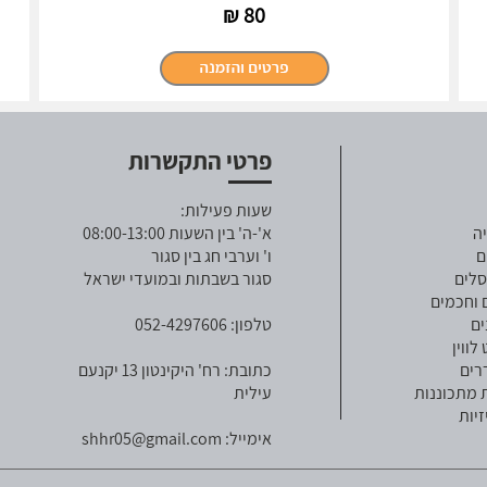
₪
80
פרטי התקשרות
שעות פעילות:
ה
א'-ה' בין השעות 08:00-13:00
ם
ו' וערבי חג בין סגור
סלים
סגור בשבתות ובמועדי ישראל
 וחכמים
ים
טלפון: 052-4297606
ווין
רים
כתובת: רח' היקינטון 13 יקנעם
 מתכוננות
עילית
זיות
אימייל:
shhr05@gmail.com