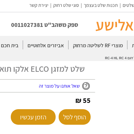
שלטים
|
תכנות שלט בעצמך
|
סוגי שלט רחוק
|
יצירת קשר
אלישע
ספק משהב"ט 0011027381
מוצרי RF לשליטה מרחוק
אביזרים אלחוטיים
בית חכם
שלט למזגן ELCO אלקו תואם אורגינל דגם RC-4 HL RC 4
שאל אותנו על מוצר זה
55 ₪
הוסף לסל
הזמן עכשיו