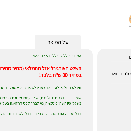
על המוצר
המחיר כולל 2 סוללות AAA 1.5V
ם
השלט האורגינל אזל מהמלאי (מחיר מחירון 120 ש''ח)
לאחר הזמנה בדואר
במחיר 80 ש''ח בלבד!
השלט החלופי לא נראה כמו שלט אורגינל שמוצג בתמונ
בשלט איזהשהי פונקציה, נא לברר לפני ההזמנה בטל' 052-4297606
בכל מקרה אם משהו לא מתאים, תוכלו לשלוח חזרה ולק