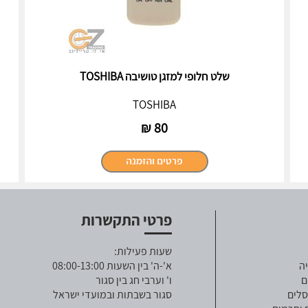
שלט חלופי למזגן טושיבה TOSHIBA
TOSHIBA
₪
80
פרטי התקשרות
שעות פעילות:
ה
א'-ה' בין השעות 08:00-13:00
ם
ו' וערבי חג בין סגור
סלים
סגור בשבתות ובמועדי ישראל