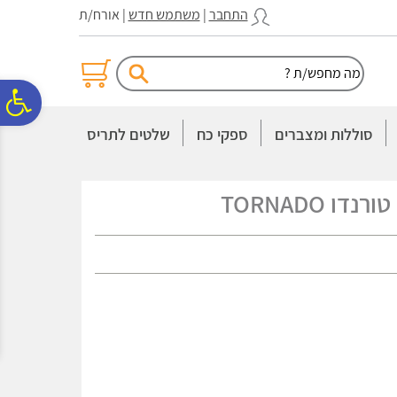
לתפריט
לתוכן
לתפריט
התחבר
|
משתמש חדש
| אורח/ת
אתר
המרכזי
נגישות
פ
סוללות ומצברים
ספקי כח
שלטים לתריס
סר
ו TORNADO
נג