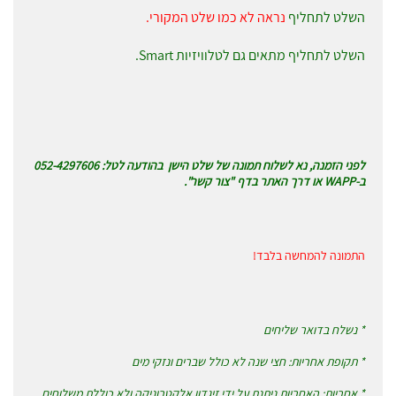
השלט לתחליף
נראה לא כמו שלט המקורי.
השלט לתחליף מתאים גם לטלוויזיות Smart.
לפני הזמנה, נא לשלוח תמונה של שלט הישן בהודעה לטל: 052-4297606
ב-WAPP או דרך האתר בדף "צור קשר".
התמונה להמחשה בלבד!
* נשלח בדואר שליחים
* תקופת אחריות: חצי שנה לא כולל שברים ונזקי מים
* אחריות: האחריות ניתנת על ידי זיגדון אלקטרוניקה ולא כוללת משלוחים