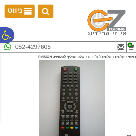
לתפריט
לתוכן
לתפריט
אתר
המרכזי
נגישות
ניווט
פ
0
052-4297606
סר
ראשי
>
שלטים
>
שלטים לטלויזיות
>
שלט תחליף לטלוויזיה RVISION
נג