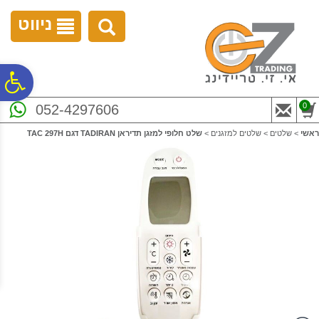
לתפריט
לתוכן
לתפריט
אתר
המרכזי
נגישות
ניווט
פ
0
052-4297606
סר
ראשי
>
שלטים
>
שלטים למזגנים
>
שלט חלופי למזגן תדיראן TADIRAN דגם TAC 297H
נג