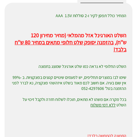
המחיר כולל תפסן לקיר ו-2 סוללות AAA 1.5V
השלט האורגינל אזל מהמלאי (מחיר מחירון 120
ש''ח),
בהזמנה יסופק שלט חלופי מתאים במחיר 80 ש''ח
בלבד!
השלט החלופי לא נראה כמו שלט אורגינל שמוצג בתמונה
שימו לב! במוצרים תחליפים, יש לפעמים שינויים קטנים בפונקציות. ב -99%
אין שום בעיה. אם חשוב לכם מאוד בשלט איזהשהי פונקציה, נא לברר לפני
ההזמנה בטל' 052-4297606
בכל מקרה אם משהו לא מתאים, תוכלו לשלוח חזרה ולקבל זיכוי על
השלט
ללא דמי משלוח
התמונה להמחשה בלבד!