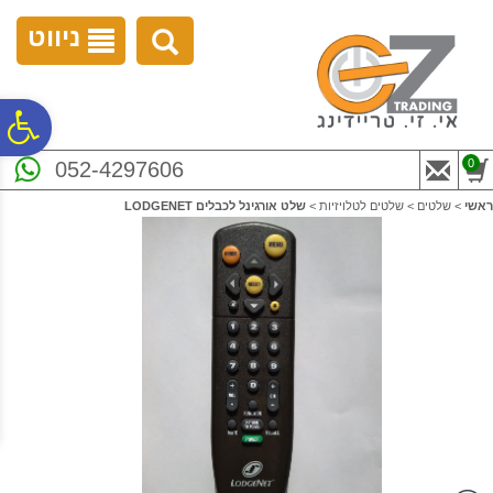
לתפריט
לתוכן
לתפריט
אתר
המרכזי
נגישות
ניווט
פ
0
052-4297606
סר
ראשי
>
שלטים
>
שלטים לטלויזיות
>
שלט אורגינל לכבלים LODGENET
נג