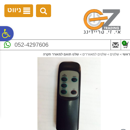
לתפריט
לתוכן
לתפריט
אתר
המרכזי
נגישות
ניווט
פ
0
052-4297606
סר
ראשי
>
שלטים
>
שלטים למאווררים
>
שלט תואם למאורר תקרה
נג