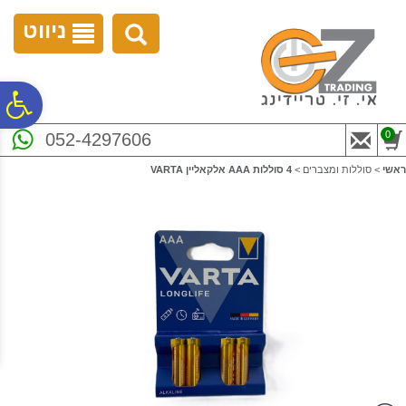
לתפריט
לתוכן
לתפריט
אתר
המרכזי
נגישות
ניווט
פ
0
052-4297606
סר
ראשי
>
סוללות ומצברים
>
4 סוללות AAA אלקאליין VARTA
נג