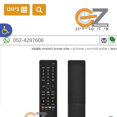
לתפריט
לתוכן
לתפריט
אתר
המרכזי
נגישות
ניווט
פ
0
052-4297606
סר
ראשי
>
שלטים לטלויזיות
>
אורגינלים
>
שלט אורגינל לטלוויזיה HAIER
נג