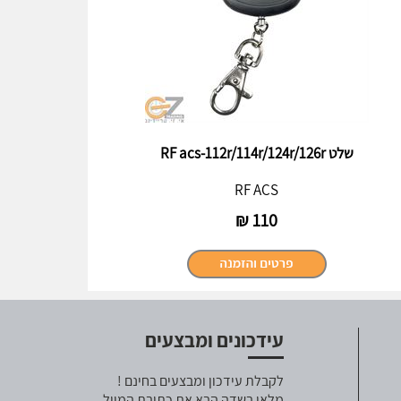
שלט RF acs-112r/114r/124r/126r
RF ACS
₪
110
עידכונים ומבצעים
לקבלת עידכון ומבצעים בחינם !
מלאו בשדה הבא את כתובת המייל