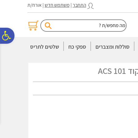
לתפריט
לתוכן
לתפריט
התחבר
|
משתמש חדש
| אורח/ת
אתר
המרכזי
נגישות
פ
סוללות ומצברים
ספקי כח
שלטים לתריס
סר
ACS 1
נג