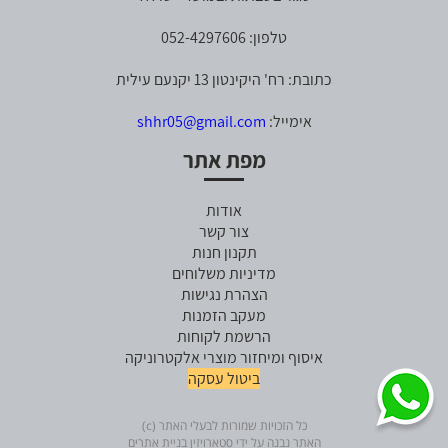
טלפון: 052-4297606
כתובת: רח' היקינטון 13 יקנעם עילית
אימייל:
shhr05@gmail.com
מפת אתר
אודות
צור קשר
תקנון חנות
מדיניות משלוחים
הצהרת נגישות
מעקב הזמנות
הרשמת לקוחות
איסוף ומיחזור מוצרי אלקטרוניקה
ביטול עסקה
כל הזכויות שמורות לבעלי האתר (c)
האתר נבנה על ידי סטארויזין בניית אתרים