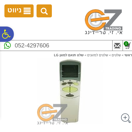
לתפריט
לתוכן
לתפריט
אתר
המרכזי
נגישות
ניווט
פ
0
052-4297606
סר
ראשי
>
שלטים
>
שלטים למזגנים
>
שלט תואם למזגן LG
נג