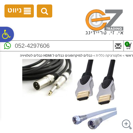
לתפריט
לתוכן
לתפריט
אתר
המרכזי
נגישות
ניווט
פ
0
052-4297606
סר
ראשי
>
אלקטרוניקה כללית
>
כבלים למיקרופונים כבלים ל HDMI כבלים לטלוויזיה
נג