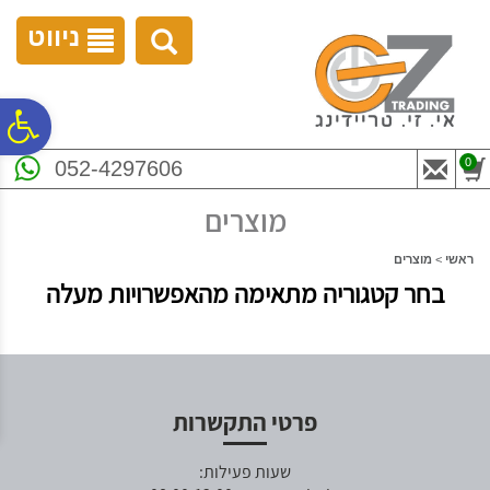
לתפריט
לתוכן
לתפריט
אתר
המרכזי
נגישות
ניווט
פ
0
052-4297606
סר
מוצרים
נג
ראשי
>
מוצרים
בחר קטגוריה מתאימה מהאפשרויות מעלה
פרטי התקשרות
שעות פעילות: