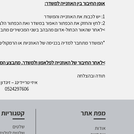
אופן החיבור בין האוזנייה למשדר:
1: יש לכבות את האוזנייה והמשדר
2: לחץ והחזק את הכפתור האפור במשדר ואת הכפתור הלבן-אפור באוזנייה בו-זמנית עד שיופיע אור כחול-אדום מהבהב
>לאחר שהאור הכחול-אדום מהבהב בשני המכשירים מתבצ
*המשדר מתחבר למדיה בכניסה של האוזניות או הרמקולים
>לאחר החיבור של האוזנייה לפלאפון ולמשדר, מתבצע המעב
תודה ובהצלחה
איזי טריידינג – זיגדון אלי
0524297606
מפת אתר
קטגוריות
שלטים
אודות
שלטים לטלויזי