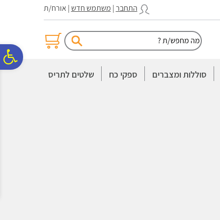
לתפריט
לתוכן
לתפריט
התחבר
|
משתמש חדש
| אורח/ת
אתר
המרכזי
נגישות
פ
סוללות ומצברים
ספקי כח
שלטים לתריס
סר
נג